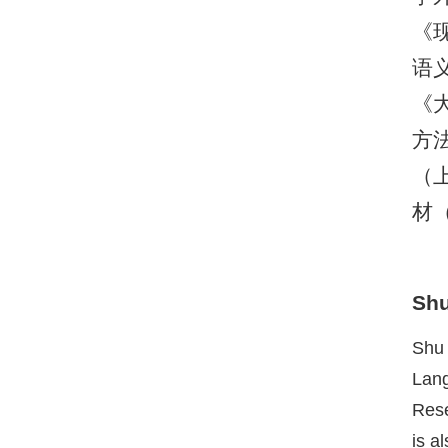
《
语
《
方
（
材（
Shu
Shu 
Lang
Rese
is a