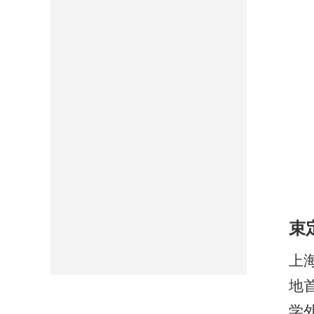
束
上
地
学